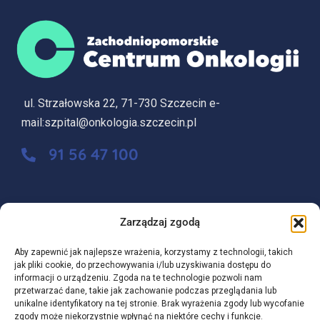
ul. Strzałowska 22, 71-730 Szczecin e-
mail:szpital@onkologia.szczecin.pl
91 56 47 100
Zarządzaj zgodą
Aby zapewnić jak najlepsze wrażenia, korzystamy z technologii, takich
Cookies
Klauzule RODO
Polityka prywatności
jak pliki cookie, do przechowywania i/lub uzyskiwania dostępu do
Deklaracja dostępności
BIP
informacji o urządzeniu. Zgoda na te technologie pozwoli nam
przetwarzać dane, takie jak zachowanie podczas przeglądania lub
unikalne identyfikatory na tej stronie. Brak wyrażenia zgody lub wycofanie
zgody może niekorzystnie wpłynąć na niektóre cechy i funkcje.