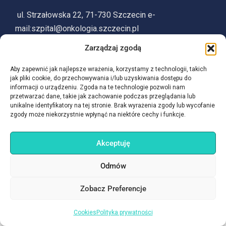
ul. Strzałowska 22, 71-730 Szczecin e-
mail:szpital@onkologia.szczecin.pl
Zarządzaj zgodą
91 56 47 100
Aby zapewnić jak najlepsze wrażenia, korzystamy z technologii, takich
jak pliki cookie, do przechowywania i/lub uzyskiwania dostępu do
informacji o urządzeniu. Zgoda na te technologie pozwoli nam
przetwarzać dane, takie jak zachowanie podczas przeglądania lub
unikalne identyfikatory na tej stronie. Brak wyrażenia zgody lub wycofanie
zgody może niekorzystnie wpłynąć na niektóre cechy i funkcje.
Cookies
Klauzule RODO
Polityka prywatności
Deklaracja dostępności
BIP
Akceptuję
Odmów
Zobacz Preferencje
Cookies
Polityka prywatności