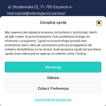
ul. Strzałowska 22, 71-730 Szczecin e-
mail:szpital@onkologia.szczecin.pl
Zarządzaj zgodą
91 56 47 100
Aby zapewnić jak najlepsze wrażenia, korzystamy z technologii, takich
jak pliki cookie, do przechowywania i/lub uzyskiwania dostępu do
informacji o urządzeniu. Zgoda na te technologie pozwoli nam
przetwarzać dane, takie jak zachowanie podczas przeglądania lub
unikalne identyfikatory na tej stronie. Brak wyrażenia zgody lub wycofanie
zgody może niekorzystnie wpłynąć na niektóre cechy i funkcje.
Cookies
Klauzule RODO
Polityka prywatności
Deklaracja dostępności
BIP
Akceptuję
Odmów
Zobacz Preferencje
Cookies
Polityka prywatności